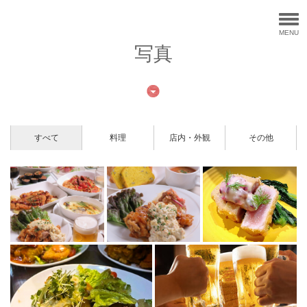
MENU
写真
すべて
料理
店内・外観
その他