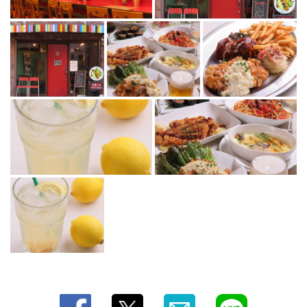
写真 | 港町ＭＯＴＨＥＲ
兵庫県神戸市中央区琴ノ緒町５－７－４ サンシャイン三宮１０２
https://minatomachimother.owst.jp/gallery
お店情報をコピー
閉じる